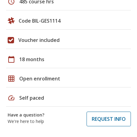
schedule
485 course hrs
Code BIL-GES1114
Voucher included
calendar_today
18 months
grid_on
Open enrollment
speed
Self paced
Have a question?
REQUEST INFO
We're here to help