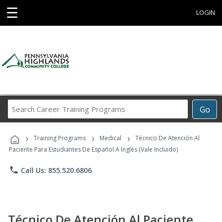
☰
LOGIN
Search
Go
Career
Training
›
›
›
Programs
Training Programs
Medical
Técnico De Atención Al
Paciente Para Estudiantes De Español A Inglés (Vale Incluido)
phone
Call Us: 855.520.6806
Técnico De Atención Al Paciente