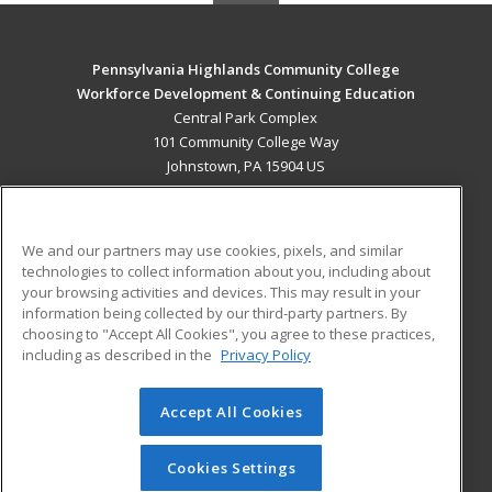
Pennsylvania Highlands Community College
Workforce Development & Continuing Education
Central Park Complex
101 Community College Way
Johnstown, PA 15904 US
MAIN CONTENT
Career Training
We and our partners may use cookies, pixels, and similar
technologies to collect information about you, including about
ADDITIONAL RESOURCES
your browsing activities and devices. This may result in your
information being collected by our third-party partners. By
Military
Student Blog
choosing to "Accept All Cookies", you agree to these practices,
Financial Assistance
including as described in the
Privacy Policy
Help
Accept All Cookies
© 2026 ed2go, a division of Cengage Learning. All rights
reserved. The material on this site cannot be reproduced or
redistributed unless you have obtained prior written
Cookies Settings
permission from Cengage Learning.
Privacy Policy