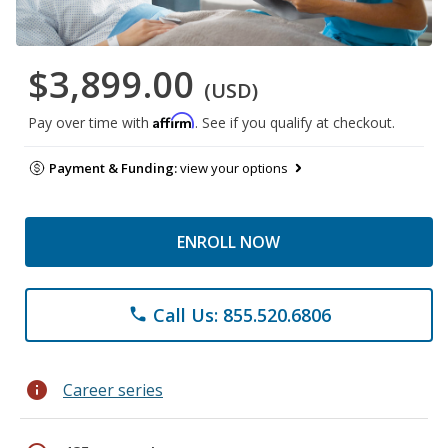
$3,899.00
(USD)
Affirm
Pay over time with
. See if you qualify at checkout.
Payment & Funding:
view your options
ENROLL NOW
Call Us: 855.520.6806
phone
info
Career series