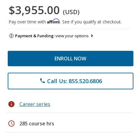
$3,955.00
(USD)
Affirm
Pay over time with
. See if you qualify at checkout.
Payment & Funding:
view your options
ENROLL NOW
Call Us: 855.520.6806
phone
info
Career series
schedule
285 course hrs