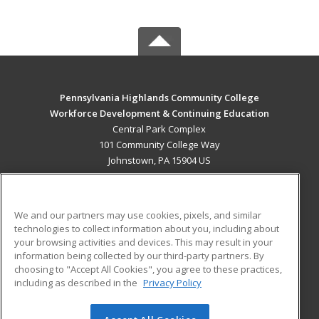
Pennsylvania Highlands Community College
Workforce Development & Continuing Education
Central Park Complex
101 Community College Way
Johnstown, PA 15904 US
MAIN CONTENT
Career Training
We and our partners may use cookies, pixels, and similar
technologies to collect information about you, including about
ADDITIONAL RESOURCES
your browsing activities and devices. This may result in your
information being collected by our third-party partners. By
Military
Student Blog
choosing to "Accept All Cookies", you agree to these practices,
Financial Assistance
including as described in the
Privacy Policy
Help