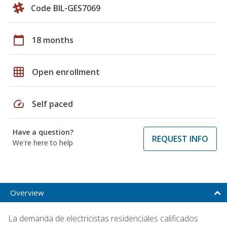
Code BIL-GES7069
calendar_today
18 months
grid_on
Open enrollment
speed
Self paced
Have a question?
REQUEST INFO
We're here to help
Overview
La demanda de electricistas residenciales calificados