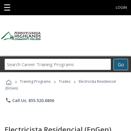
☰
LOGIN
Search
Go
Career
Training
›
›
›
Programs
Training Programs
Trades
Electricista Residencial
(EnGen)
phone
Call Us: 855.520.6806
Electricista Residencial (EnGen)