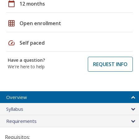
calendar_today
12 months
grid_on
Open enrollment
speed
Self paced
Have a question?
REQUEST INFO
We're here to help
Overview
Syllabus
Requirements
Requisitos: