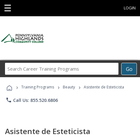
☰
LOGIN
Search
Go
Career
Training
›
›
›
Programs
Training Programs
Beauty
Asistente de Esteticista
phone
Call Us: 855.520.6806
Asistente de Esteticista