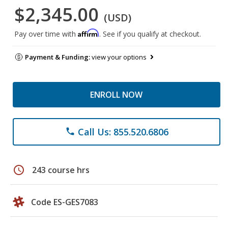
$2,345.00
(USD)
Affirm
Pay over time with
. See if you qualify at checkout.
Payment & Funding:
view your options
ENROLL NOW
Call Us: 855.520.6806
phone
schedule
243 course hrs
Code ES-GES7083