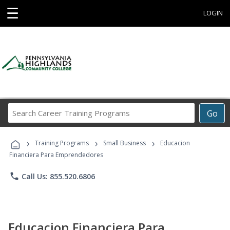
☰
LOGIN
Search
Go
Career
Training
›
›
›
Programs
Training Programs
Small Business
Educacion
Financiera Para Emprendedores
phone
Call Us: 855.520.6806
Educacion Financiera Para