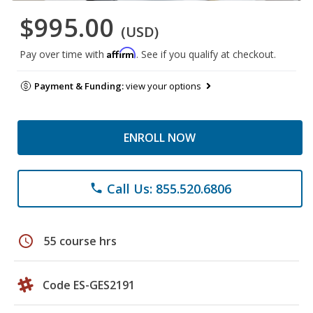
$995.00
(USD)
Affirm
Pay over time with
. See if you qualify at checkout.
Payment & Funding:
view your options
ENROLL NOW
Call Us: 855.520.6806
phone
schedule
55 course hrs
Code ES-GES2191