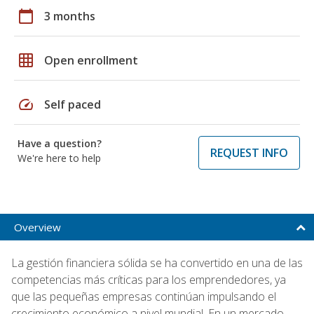
calendar_today
3 months
grid_on
Open enrollment
speed
Self paced
Have a question?
REQUEST INFO
We're here to help
Overview
La gestión financiera sólida se ha convertido en una de las
competencias más críticas para los emprendedores, ya
que las pequeñas empresas continúan impulsando el
crecimiento económico a nivel mundial. En un mercado